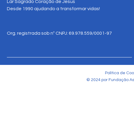
Lar Sagrado Coração de Jesus
Desde 1990 ajudando a transformar vidas!
Org. registrada sob nº CNPJ: 69.978.559/0001-97
Política de Coo
© 2024 por Fundação Ass