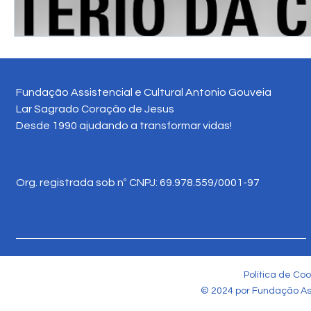
Fundação Assistencial e Cultural Antonio Gouveia
Lar Sagrado Coração de Jesus
Desde 1990 ajudando a transformar vidas!
Org. registrada sob nº CNPJ: 69.978.559/0001-97
Política de Coo
© 2024 por Fundação Ass