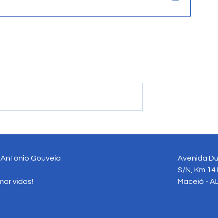
l Antonio Gouveia
Avenida Du
S/N, Km 14 
ar vidas!
Maceió - AL