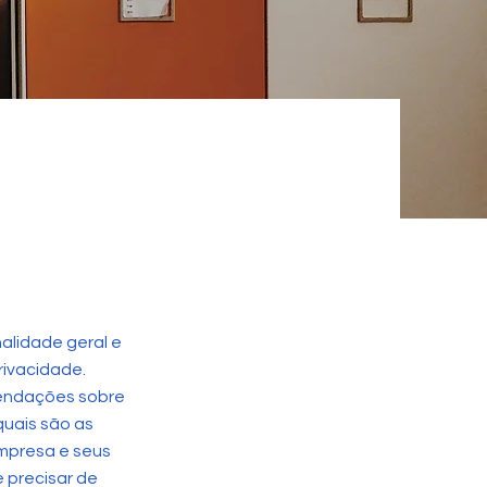
alidade geral e
rivacidade.
mendações sobre
uais são as
empresa e seus
 precisar de