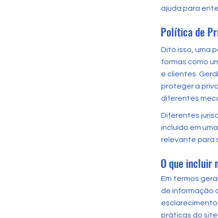
ajuda para enten
Política de P
Dito isso, uma 
formas como um 
e clientes. Ger
proteger a priv
diferentes meca
Diferentes juri
incluído em uma
relevante para 
O que incluir 
Em termos gerai
de informação q
esclarecimento 
práticas do si