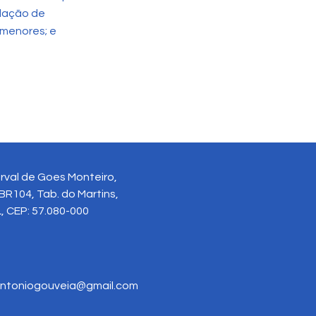
slação de
 menores; e
rval de Goes Monteiro,
BR104, Tab. do Martins,
, CEP: 57.080-000
ntoniogouveia@gmail.com