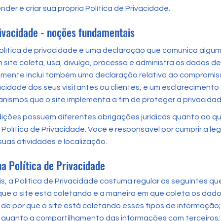
der e criar sua própria Política de Privacidade.
rivacidade - noções fundamentais
política de privacidade é uma declaração que comunica algu
site coleta, usa, divulga, processa e administra os dados de
almente inclui também uma declaração relativa ao compromis
acidade dos seus visitantes ou clientes, e um esclarecimento
nismos que o site implementa a fim de proteger a privacidad
sdições possuem diferentes obrigações jurídicas quanto ao q
 Política de Privacidade. Você é responsável por cumprir a le
suas atividades e localização.
na Política de Privacidade
s, a Política de Privacidade costuma regular as seguintes qu
ue o site está coletando e a maneira em que coleta os dado
de por que o site está coletando esses tipos de informação;
te quanto a compartilhamento das informações com terceiro