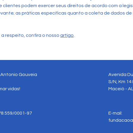
 e clientes podem exercer seus direitos de acordo com a legi
evante; as práticas específicas quanto a coleta de dados de
 a respeito, confira o nosso
artigo
.
l Antonio Gouveia
Avenida Du
S/N, Km 14 
ar vidas!
Maceió - AL
978.559/0001-97
E-mail:
fundacaoa