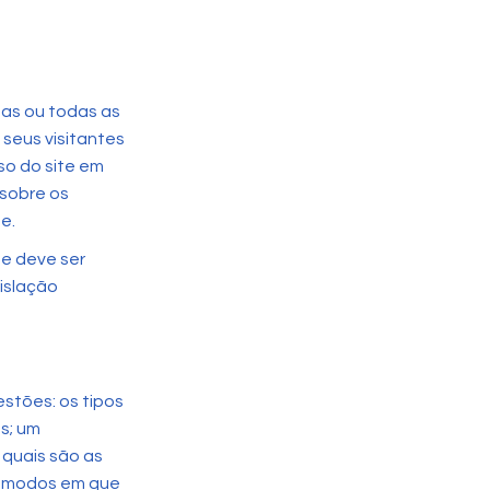
mas ou todas as
 seus visitantes
so do site em
 sobre os
e.
ue deve ser
gislação
estões: os tipos
s; um
 quais são as
s; modos em que